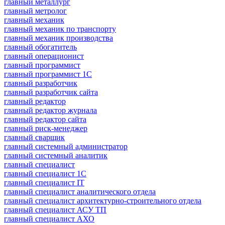
главный металлург
главный метролог
главный механик
главный механик по транспорту
главный механик производства
главный обогатитель
главный операционист
главный программист
главный программист 1С
главный разработчик
главный разработчик сайта
главный редактор
главный редактор журнала
главный редактор сайта
главный риск-менеджер
главный сварщик
главный системный администратор
главный системный аналитик
главный специалист
главный специалист 1С
главный специалист IT
главный специалист аналитического отдела
главный специалист архитектурно-строительного отдела
главный специалист АСУ ТП
главный специалист АХО