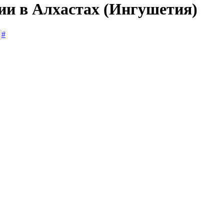
сии в Алхастах (Ингушетия)
#