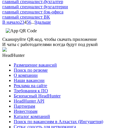
главный специалист-бухгалтер
главный специалист бухгалтерии
главный специалист бэк-офиса
главный специалист ВК
В начало
2
3
4
5
6
...
9
дальше
Сканируйте QR-код, чтобы скачать приложение
И чаты с работодателями всегда будут под рукой
HeadHunter
Размещение вакансий
Поиск по резюме
О компании
Наши вакансии
Реклама на сайте
Требования к ПО
Безопасный HeadHunter
HeadHunter API
Партнерам
Инвесторам
Каталог компаний
Поиск по вакансиям в Алхастах (Ингушетия)
Сетка: соцсеть для нетворкинга