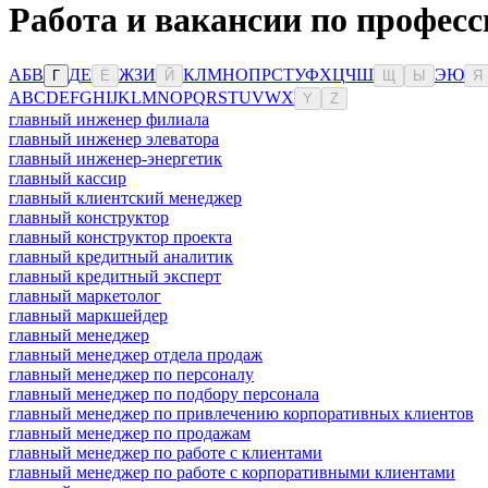
Работа и вакансии по профес
А
Б
В
Д
Е
Ж
З
И
К
Л
М
Н
О
П
Р
С
Т
У
Ф
Х
Ц
Ч
Ш
Э
Ю
Г
Ё
Й
Щ
Ы
Я
A
B
C
D
E
F
G
H
I
J
K
L
M
N
O
P
Q
R
S
T
U
V
W
X
Y
Z
главный инженер филиала
главный инженер элеватора
главный инженер-энергетик
главный кассир
главный клиентский менеджер
главный конструктор
главный конструктор проекта
главный кредитный аналитик
главный кредитный эксперт
главный маркетолог
главный маркшейдер
главный менеджер
главный менеджер отдела продаж
главный менеджер по персоналу
главный менеджер по подбору персонала
главный менеджер по привлечению корпоративных клиентов
главный менеджер по продажам
главный менеджер по работе с клиентами
главный менеджер по работе с корпоративными клиентами