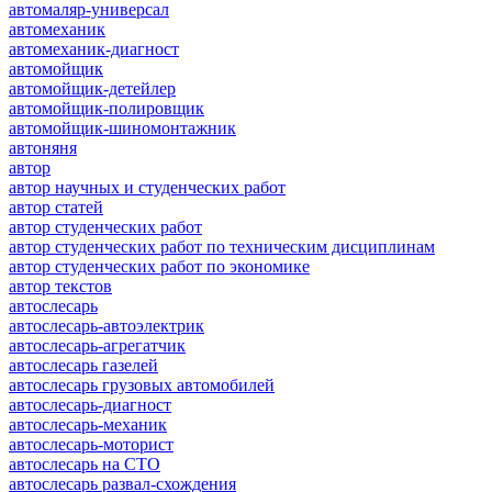
автомаляр-универсал
автомеханик
автомеханик-диагност
автомойщик
автомойщик-детейлер
автомойщик-полировщик
автомойщик-шиномонтажник
автоняня
автор
автор научных и студенческих работ
автор статей
автор студенческих работ
автор студенческих работ по техническим дисциплинам
автор студенческих работ по экономике
автор текстов
автослесарь
автослесарь-автоэлектрик
автослесарь-агрегатчик
автослесарь газелей
автослесарь грузовых автомобилей
автослесарь-диагност
автослесарь-механик
автослесарь-моторист
автослесарь на СТО
автослесарь развал-схождения