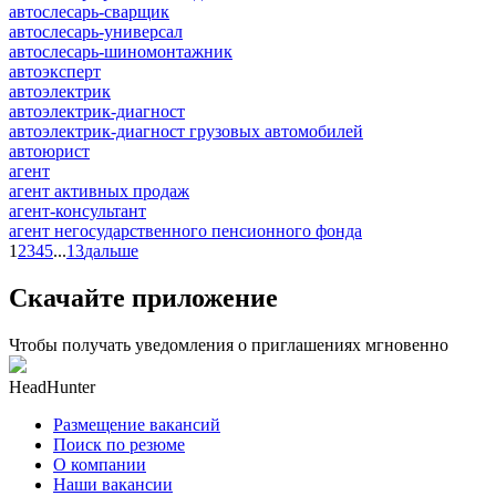
автослесарь-сварщик
автослесарь-универсал
автослесарь-шиномонтажник
автоэксперт
автоэлектрик
автоэлектрик-диагност
автоэлектрик-диагност грузовых автомобилей
автоюрист
агент
агент активных продаж
агент-консультант
агент негосударственного пенсионного фонда
1
2
3
4
5
...
13
дальше
Скачайте приложение
Чтобы получать уведомления о приглашениях мгновенно
HeadHunter
Размещение вакансий
Поиск по резюме
О компании
Наши вакансии