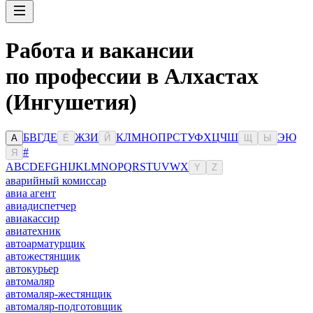
Работа и вакансии
по профессии в Алхастах
(Ингушетия)
Б
В
Г
Д
Е
Ж
З
И
К
Л
М
Н
О
П
Р
С
Т
У
Ф
Х
Ц
Ч
Ш
Э
Ю
А
Ё
Й
Щ
Ы
#
Я
A
B
C
D
E
F
G
H
I
J
K
L
M
N
O
P
Q
R
S
T
U
V
W
X
Y
Z
аварийный комиссар
авиа агент
авиадиспетчер
авиакассир
авиатехник
автоарматурщик
автожестянщик
автокурьер
автомаляр
автомаляр-жестянщик
автомаляр-подготовщик