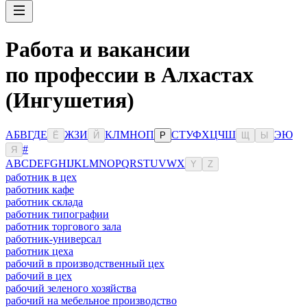
Работа и вакансии
по профессии в Алхастах
(Ингушетия)
А
Б
В
Г
Д
Е
Ж
З
И
К
Л
М
Н
О
П
С
Т
У
Ф
Х
Ц
Ч
Ш
Э
Ю
Ё
Й
Р
Щ
Ы
#
Я
A
B
C
D
E
F
G
H
I
J
K
L
M
N
O
P
Q
R
S
T
U
V
W
X
Y
Z
работник в цех
работник кафе
работник склада
работник типографии
работник торгового зала
работник-универсал
работник цеха
рабочий в производственный цех
рабочий в цех
рабочий зеленого хозяйства
рабочий на мебельное производство