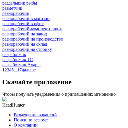
раздельщик рыбы
разметчик
разнорабочий
разнорабочий в магазин
разнорабочий в офис
разнорабочий-комплектовщик
разнорабочий на завод
разнорабочий на производство
разнорабочий на склад
разнорабочий на стройку
разработчик
разработчик 1C
разработчик Axapta
1
2
3
4
5
...
17
дальше
Скачайте приложение
Чтобы получать уведомления о приглашениях мгновенно
HeadHunter
Размещение вакансий
Поиск по резюме
О компании