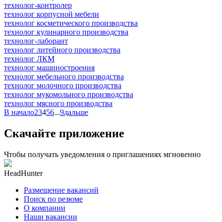
технолог-контролер
технолог корпусной мебели
технолог косметического производства
технолог кулинарного производства
технолог-лаборант
технолог литейного производства
технолог ЛКМ
технолог машиностроения
технолог мебельного производства
технолог молочного производства
технолог мукомольного производства
технолог мясного производства
В начало
2
3
4
5
6
...
9
дальше
Скачайте приложение
Чтобы получать уведомления о приглашениях мгновенно
HeadHunter
Размещение вакансий
Поиск по резюме
О компании
Наши вакансии