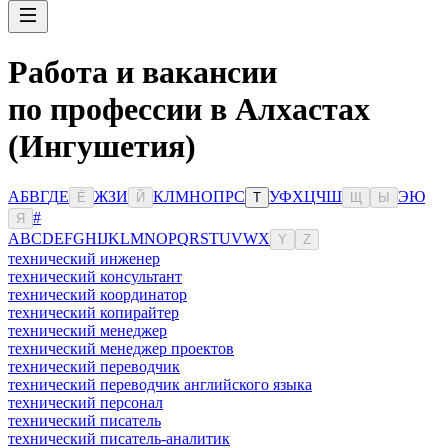
Работа и вакансии
по профессии в Алхастах
(Ингушетия)
А
Б
В
Г
Д
Е
Ж
З
И
К
Л
М
Н
О
П
Р
С
У
Ф
Х
Ц
Ч
Ш
Э
Ю
Ё
Й
Т
Щ
Ы
#
Я
A
B
C
D
E
F
G
H
I
J
K
L
M
N
O
P
Q
R
S
T
U
V
W
X
Y
Z
технический инженер
технический консультант
технический координатор
технический копирайтер
технический менеджер
технический менеджер проектов
технический переводчик
технический переводчик английского языка
технический персонал
технический писатель
технический писатель-аналитик