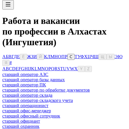
Работа и вакансии
по профессии в Алхастах
(Ингушетия)
А
Б
В
Г
Д
Е
Ж
З
И
К
Л
М
Н
О
П
Р
Т
У
Ф
Х
Ц
Ч
Ш
Э
Ю
Ё
Й
С
Щ
Ы
#
Я
A
B
C
D
E
F
G
H
I
J
K
L
M
N
O
P
Q
R
S
T
U
V
W
X
Y
Z
старший оператор АЗС
старший оператор базы данных
старший оператор ПК
старший оператор по обработке документов
старший оператор склада
старший оператор складского учета
старший операционист
старший офис-менеджер
старший офисный сотрудник
старший официант
старший охранник