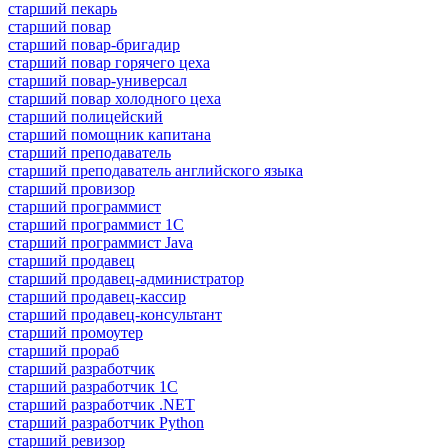
старший пекарь
старший повар
старший повар-бригадир
старший повар горячего цеха
старший повар-универсал
старший повар холодного цеха
старший полицейский
старший помощник капитана
старший преподаватель
старший преподаватель английского языка
старший провизор
старший программист
старший программист 1С
старший программист Java
старший продавец
старший продавец-администратор
старший продавец-кассир
старший продавец-консультант
старший промоутер
старший прораб
старший разработчик
старший разработчик 1С
старший разработчик .NET
старший разработчик Python
старший ревизор