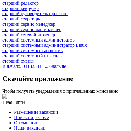
старший редактор
старший рекрутер
старший руководитель проектов
старший секретарь
старший сервис-менеджер
старший сервисный инженер
старший сетевой инженер
старший системный администратор
старший системный администратор Linux
старший системный аналитик
старший системный инженер
старший смены
В начало
30
31
32
33
34
...
36
дальше
Скачайте приложение
Чтобы получать уведомления о приглашениях мгновенно
HeadHunter
Размещение вакансий
Поиск по резюме
О компании
Наши вакансии