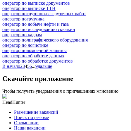
оператор по выписке документов
оператор по выписке ТТН
оператор погрузочно-разгрузочных работ
оператор погрузчика
оператор по добыче нефти и газа
оператор по исследованию скважин
оператор по кадрам
оператор полиграфического оборудования
оператор по логистике
оператор поломоечной машины
оператор по обработке данных
оператор по обработке документов
В начало
2
3
4
5
6
...
9
дальше
Скачайте приложение
Чтобы получать уведомления о приглашениях мгновенно
HeadHunter
Размещение вакансий
Поиск по резюме
О компании
Наши вакансии