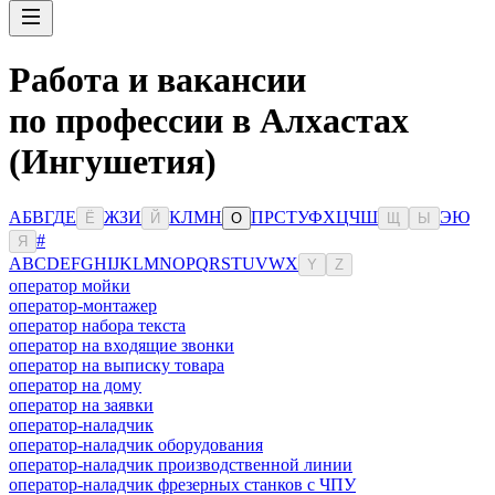
Работа и вакансии
по профессии в Алхастах
(Ингушетия)
А
Б
В
Г
Д
Е
Ж
З
И
К
Л
М
Н
П
Р
С
Т
У
Ф
Х
Ц
Ч
Ш
Э
Ю
Ё
Й
О
Щ
Ы
#
Я
A
B
C
D
E
F
G
H
I
J
K
L
M
N
O
P
Q
R
S
T
U
V
W
X
Y
Z
оператор мойки
оператор-монтажер
оператор набора текста
оператор на входящие звонки
оператор на выписку товара
оператор на дому
оператор на заявки
оператор-наладчик
оператор-наладчик оборудования
оператор-наладчик производственной линии
оператор-наладчик фрезерных станков с ЧПУ