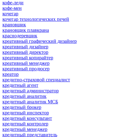
кофе-леди
кофе-мен
кочегар
кочегар технологических печей
крановщик
крановщик плавкрана
краснодеревщик
креативный графический дизайнер
креативный дизайнер
креативный директор
креативный копирайтер
креативный менеджер
креативный продюсер
креатор
кредитно-страховой специалист
кредитный агент
кредитный администратор
кредитный аналитик
кредитный аналитик МСБ
кредитный брокер
кредитный инспектор
кредитный консультант
кредитный контролер
кредитный менеджер
кредитный представитель