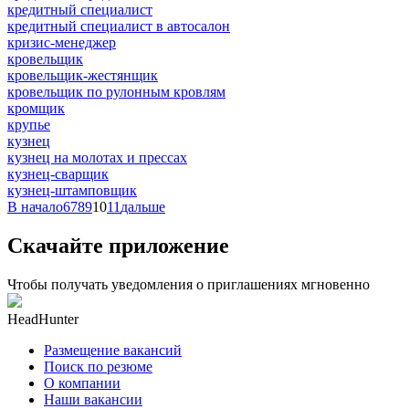
кредитный специалист
кредитный специалист в автосалон
кризис-менеджер
кровельщик
кровельщик-жестянщик
кровельщик по рулонным кровлям
кромщик
крупье
кузнец
кузнец на молотах и прессах
кузнец-сварщик
кузнец-штамповщик
В начало
6
7
8
9
10
11
дальше
Скачайте приложение
Чтобы получать уведомления о приглашениях мгновенно
HeadHunter
Размещение вакансий
Поиск по резюме
О компании
Наши вакансии