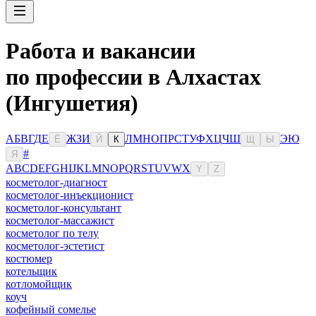
Работа и вакансии
по профессии в Алхастах
(Ингушетия)
А
Б
В
Г
Д
Е
Ж
З
И
Л
М
Н
О
П
Р
С
Т
У
Ф
Х
Ц
Ч
Ш
Э
Ю
Ё
Й
К
Щ
Ы
#
Я
A
B
C
D
E
F
G
H
I
J
K
L
M
N
O
P
Q
R
S
T
U
V
W
X
Y
Z
косметолог-диагност
косметолог-инъекционист
косметолог-консультант
косметолог-массажист
косметолог по телу
косметолог-эстетист
костюмер
котельщик
котломойщик
коуч
кофейный сомелье