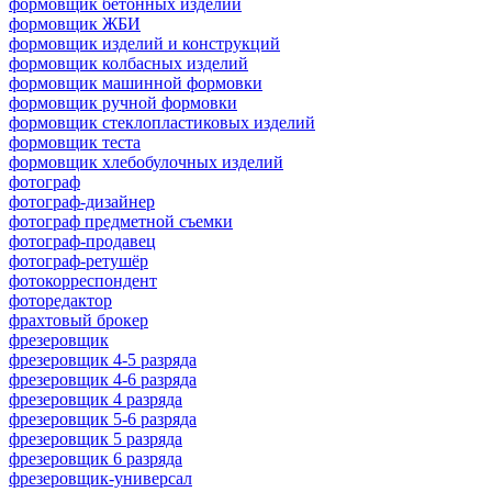
формовщик бетонных изделий
формовщик ЖБИ
формовщик изделий и конструкций
формовщик колбасных изделий
формовщик машинной формовки
формовщик ручной формовки
формовщик стеклопластиковых изделий
формовщик теста
формовщик хлебобулочных изделий
фотограф
фотограф-дизайнер
фотограф предметной съемки
фотограф-продавец
фотограф-ретушёр
фотокорреспондент
фоторедактор
фрахтовый брокер
фрезеровщик
фрезеровщик 4-5 разряда
фрезеровщик 4-6 разряда
фрезеровщик 4 разряда
фрезеровщик 5-6 разряда
фрезеровщик 5 разряда
фрезеровщик 6 разряда
фрезеровщик-универсал