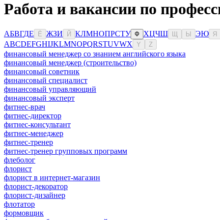
Работа и вакансии по профес
А
Б
В
Г
Д
Е
Ж
З
И
К
Л
М
Н
О
П
Р
С
Т
У
Х
Ц
Ч
Ш
Э
Ю
Ё
Й
Ф
Щ
Ы
Я
A
B
C
D
E
F
G
H
I
J
K
L
M
N
O
P
Q
R
S
T
U
V
W
X
Y
Z
финансовый менеджер со знанием английского языка
финансовый менеджер (строительство)
финансовый советник
финансовый специалист
финансовый управляющий
финансовый эксперт
фитнес-врач
фитнес-директор
фитнес-консультант
фитнес-менеджер
фитнес-тренер
фитнес-тренер групповых программ
флеболог
флорист
флорист в интернет-магазин
флорист-декоратор
флорист-дизайнер
флотатор
формовщик