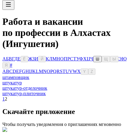
Работа и вакансии
по профессии в Алхастах
(Ингушетия)
А
Б
В
Г
Д
Е
Ж
З
И
К
Л
М
Н
О
П
Р
С
Т
У
Ф
Х
Ц
Ч
Э
Ю
Ё
Й
Ш
Щ
Ы
#
Я
A
B
C
D
E
F
G
H
I
J
K
L
M
N
O
P
Q
R
S
T
U
V
W
X
Y
Z
штамповщик
штукатур
штукатур-отделочник
штукатур-плиточник
1
2
Скачайте приложение
Чтобы получать уведомления о приглашениях мгновенно