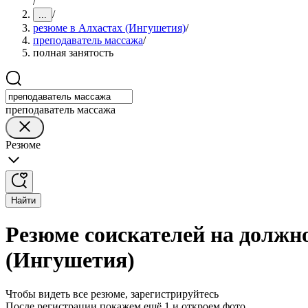
/
/
...
резюме в Алхастах (Ингушетия)
/
преподаватель массажа
/
полная занятость
преподаватель массажа
Резюме
Найти
Резюме соискателей на должно
(Ингушетия)
Чтобы видеть все резюме, зарегистрируйтесь
После регистрации покажем ещё 1 и откроем фото