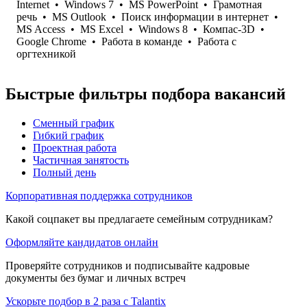
Internet
•
Windows 7
•
MS PowerPoint
•
Грамотная
речь
•
MS Outlook
•
Поиск информации в интернет
•
MS Access
•
MS Excel
•
Windows 8
•
Компас-3D
•
Google Chrome
•
Работа в команде
•
Работа с
оргтехникой
Быстрые фильтры подбора вакансий
Сменный график
Гибкий график
Проектная работа
Частичная занятость
Полный день
Корпоративная поддержка сотрудников
Какой соцпакет вы предлагаете семейным сотрудникам?
Оформляйте кандидатов онлайн
Проверяйте сотрудников и подписывайте кадровые
документы без бумаг и личных встреч
Ускорьте подбор в 2 раза с Talantix