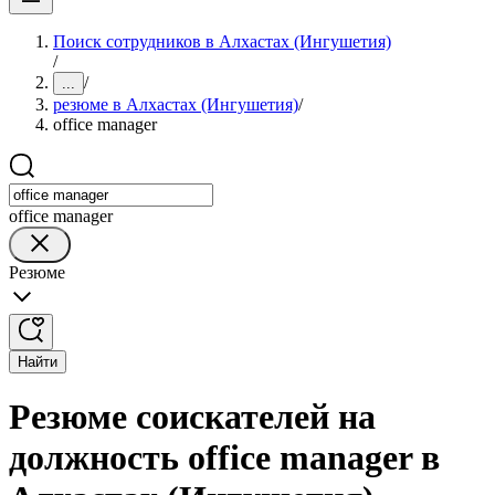
Поиск сотрудников в Алхастах (Ингушетия)
/
/
...
резюме в Алхастах (Ингушетия)
/
office manager
office manager
Резюме
Найти
Резюме соискателей на
должность office manager в