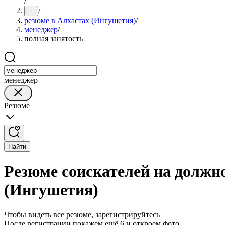
/
/
...
резюме в Алхастах (Ингушетия)
/
менеджер
/
полная занятость
менеджер
Резюме
Найти
Резюме соискателей на должн
(Ингушетия)
Чтобы видеть все резюме, зарегистрируйтесь
После регистрации покажем ещё 6 и откроем фото