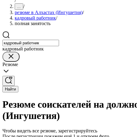
/
/
...
резюме в Алхастах (Ингушетия)
/
кадровый работник
/
полная занятость
кадровый работник
Резюме
Найти
Резюме соискателей на должно
(Ингушетия)
Чтобы видеть все резюме, зарегистрируйтесь
После регистрации покажем ещё 1 и откроем фото