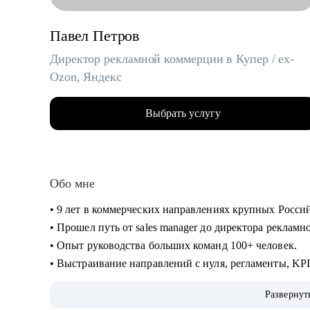
Павел Петров
Директор рекламной коммерции в Купер / ex-
Ozon, Яндекс
Выбрать услугу
Обо мне
• 9 лет в коммерческих направлениях крупных Росси
• Прошел путь от sales manager до директора реклам
• Опыт руководства больших команд 100+ человек.
• Выстраивание направлений с нуля, регламенты, KP
• Аудит и изменение действующих коммерческих про
Развернут
• Спикер-эксперт в Phoenix Education — бюро образо