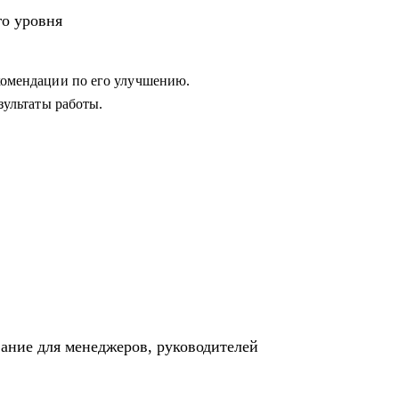
 в работе с командой или не понимает как
го уровня
екомендации по его улучшению.
езультаты работы.
вание для менеджеров, руководителей