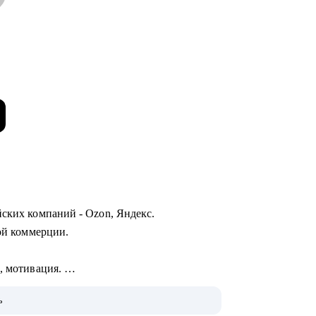
йских компаний - Ozon, Яндекс.
ной коммерции.
I, мотивация.
цессов.
ь
вательных проектов.