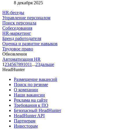
8 декабря 2025
HR-беседы
Управление персоналом
Поиск персонала
Собеседования
HR-маркетинг
Бренд работодателя
Оценка и развитие навыков
Трудовое право
Обновления
Автоматизация HR
1
2
3
4
5
6
7
8
9
10
11
...
23
дальше
HeadHunter
Размещение вакансий
Поиск по резюме
О компании
Наши вакансии
Реклама на сайте
Требования к ПО
Безопасный HeadHunter
HeadHunter API
Партнерам
Инвесторам