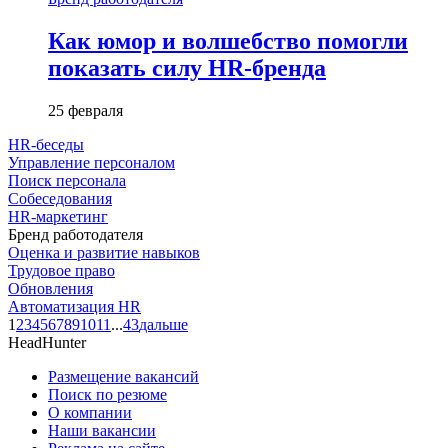
Как юмор и волшебство помогли
показать силу HR-бренда
25 февраля
HR-беседы
Управление персоналом
Поиск персонала
Собеседования
HR-маркетинг
Бренд работодателя
Оценка и развитие навыков
Трудовое право
Обновления
Автоматизация HR
1
2
3
4
5
6
7
8
9
10
11
...
43
дальше
HeadHunter
Размещение вакансий
Поиск по резюме
О компании
Наши вакансии