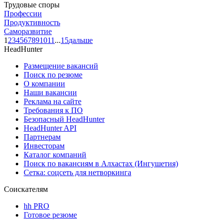
Трудовые споры
Профессии
Продуктивность
Саморазвитие
1
2
3
4
5
6
7
8
9
10
11
...
15
дальше
HeadHunter
Размещение вакансий
Поиск по резюме
О компании
Наши вакансии
Реклама на сайте
Требования к ПО
Безопасный HeadHunter
HeadHunter API
Партнерам
Инвесторам
Каталог компаний
Поиск по вакансиям в Алхастах (Ингушетия)
Сетка: соцсеть для нетворкинга
Соискателям
hh PRO
Готовое резюме