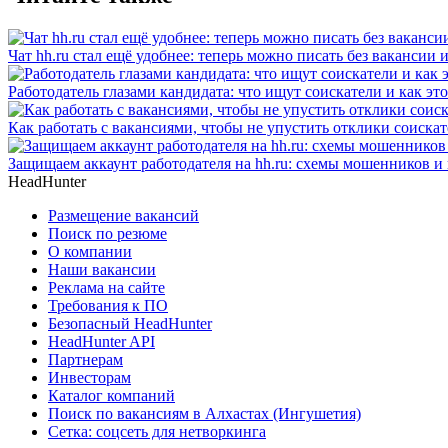
Чат hh.ru стал ещё удобнее: теперь можно писать без вакансии 
Работодатель глазами кандидата: что ищут соискатели и как эт
Как работать с вакансиями, чтобы не упустить отклики соиска
Защищаем аккаунт работодателя на hh.ru: схемы мошенников и 
HeadHunter
Размещение вакансий
Поиск по резюме
О компании
Наши вакансии
Реклама на сайте
Требования к ПО
Безопасный HeadHunter
HeadHunter API
Партнерам
Инвесторам
Каталог компаний
Поиск по вакансиям в Алхастах (Ингушетия)
Сетка: соцсеть для нетворкинга