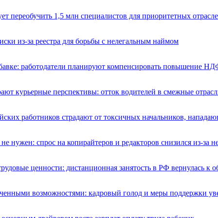
ет переобучить 1,5 млн специалистов для приоритетных отрасл
иски из-за реестра для борьбы с нелегальным наймом
бавке: работодатели планируют компенсировать повышение НД
ают курьерные перспективы: отток водителей в смежные отрасл
ийских работников страдают от токсичных начальников, напада
 не нужен: спрос на копирайтеров и редакторов снизился из-за н
рудовые ценности: дистанционная занятость в РФ вернулась к 
иченными возможностями: кадровый голод и меры поддержки ув