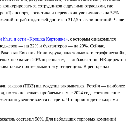
 конкурировать за сотрудников с другими отраслями, где
ере «Транспорт, логистика и перевозки» увеличилось на 52%
ожений от работодателей достигло 312,5 тысячи позиций. Чаще
и hh.ru и сети «Крошка Картошка»
, с которым ознакомился
неджеров — на 22% и бухгалтеров — на 29%. Сейчас,
 «Раковая» Евгения Ничипурука, «настолько катастрофический»,
чках не хватает 20% персонала», — добавляет он. HR-директор
лова также подтверждают эту тенденцию. В ресторанах
дачи заказов (ПВЗ) вынуждены закрываться. Ретейл — наиболее
д, но это не решает проблемы: в мае 2024 года соотношение
жегодно увеличивается на треть. Что происходит с кадрами
оказатель составил 58%. Для небольших торговых компаний