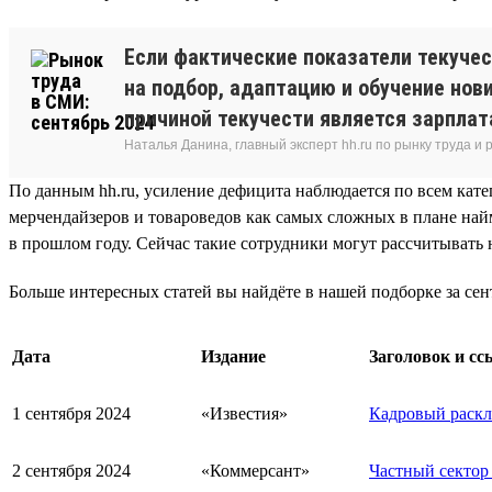
Если фактические показатели текуче
на подбор, адаптацию и обучение нови
причиной текучести является зарплат
Наталья Данина, главный эксперт hh.ru по рынку труда и
По данным hh.ru, усиление дефицита наблюдается по всем кате
мерчендайзеров и товароведов как самых сложных в плане найм
в прошлом году. Сейчас такие сотрудники могут рассчитывать на
Больше интересных статей вы найдёте в нашей подборке за сен
Дата
Издание
Заголовок и сс
1 сентября 2024
«Известия»
Кадровый раскл
2 сентября 2024
«Коммерсант»
Частный сектор