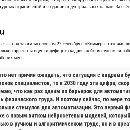
турных ограничений и создание индустриальных парков. За счёт
u
лы» — под таким заголовком 23 сентября в «Коммерсанте» вышл
колько корректны оценки дефицита кадров, действительно ли раб
бочих мест.
что нет причин ожидать, что ситуация с кадрами б
онов специалистов, то к 2030 году эта цифра, скоре
умаю, что как раз одним из барьеров для автомати
ь физического труда. И поэтому сейчас, по мере т
ольше стимулов для автоматизации. Это первый фа
уже с новым витком нейросетевых моделей, которы
ько в ручном и алгоритмическом труде, но и в креа