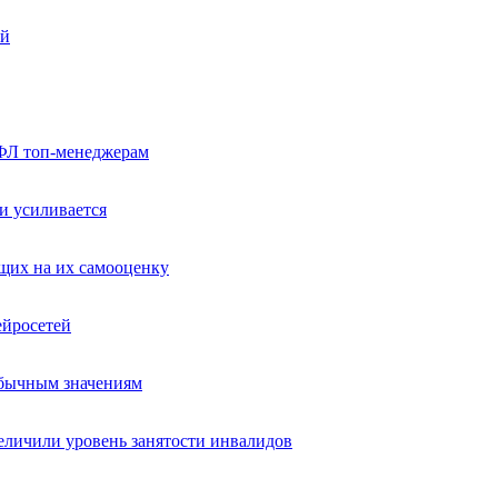
ей
ФЛ топ-менеджерам
и усиливается
ющих на их самооценку
ейросетей
обычным значениям
еличили уровень занятости инвалидов