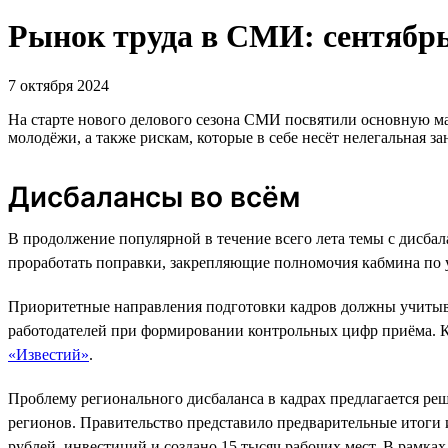
Рынок труда в СМИ: сентябрь
7 октября 2024
На старте нового делового сезона СМИ посвятили основную мас
молодёжи, а также рискам, которые в себе несёт нелегальная за
Дисбалансы во всём
В продолжение популярной в течение всего лета темы с дисб
проработать поправки, закрепляющие полномочия кабмина по 
Приоритетные направления подготовки кадров должны учитыват
работодателей при формировании контрольных цифр приёма. К
«Известий»
.
Проблему регионального дисбаланса в кадрах предлагается ре
регионов. Правительство представило предварительные итоги
рублей. инвестиций и создано 15 тысяч рабочих мест. В рамка