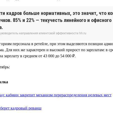
сти кадров больше нормативных, это значит, что 
чков. 85% и 22% — текучесть линейного и офисного 
а.
 руководитель направления клиентской эффективности hh.ru
гориям персонала в ретейле, при этом выделяются позиции адми
а. Для них же характерен и высокий прирост по зарплатам: в ср
 зарплату в среднем от 43 000 до 54 000 ₽.
тябрь:
ылка
ад: кабмин закрепит механизм перераспределения целевых мест
 берет кадровый реванш