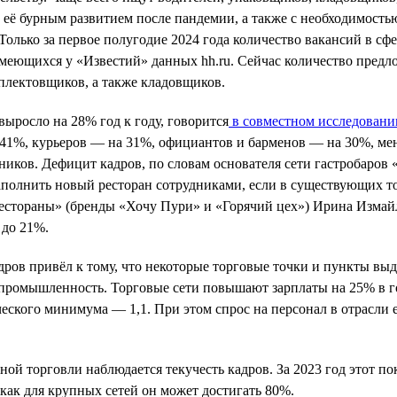
 её бурным развитием после пандемии, а также с необходимостью
Только за первое полугодие 2024 года количество вакансий в сф
имеющихся у «Известий» данных hh.ru. Сейчас количество предл
мплектовщиков, а также кладовщиков.
выросло на 28% год к году, говорится
в совместном исследовани
 41%, курьеров — на 31%, официантов и барменов — на 30%, ме
отников. Дефицит кадров, по словам основателя сети гастробаров
заполнить новый ресторан сотрудниками, если в существующих то
естораны» (бренды «Хочу Пури» и «Горячий цех») Ирина Измай
 до 21%.
дров привёл к тому, что некоторые торговые точки и пункты вы
 промышленность. Торговые сети повышают зарплаты на 25% в го
еского минимума — 1,1. При этом спрос на персонал в отрасли е
ной торговли наблюдается текучесть кадров. За 2023 год этот п
 как для крупных сетей он может достигать 80%.