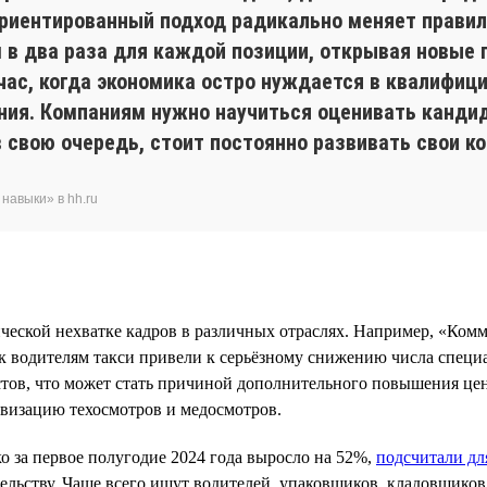
иентированный подход радикально меняет правила
в два раза для каждой позиции, открывая новые г
час, когда экономика остро нуждается в квалифици
ния. Компаниям нужно научиться оценивать кандид
в свою очередь, стоит постоянно развивать свои 
навыки» в hh.ru
ческой нехватке кадров в различных отраслях. Например, «Ком
 водителям такси привели к серьёзному снижению числа специал
истов, что может стать причиной дополнительного повышения це
овизацию техосмотров и медосмотров.
о за первое полугодие 2024 года выросло на 52%,
подсчитали дл
ельству. Чаще всего ищут водителей, упаковщиков, кладовщиков,