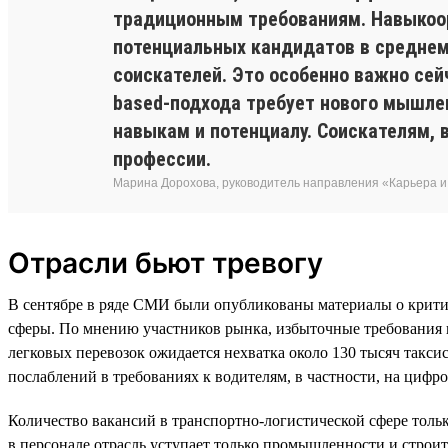
традиционным требованиям. Навыкоор
потенциальных кандидатов в среднем 
соискателей. Это особенно важно сей
based-подхода требует нового мышле
навыкам и потенциалу. Соискателям, 
профессии.
Марина Дорохова, руководитель направления «Карьера и 
Отрасли бьют тревогу
В сентябре в ряде СМИ были опубликованы материалы о крити
сферы. По мнению участников рынка, избыточные требования к
легковых перевозок ожидается нехватка около 130 тысяч такс
послаблений в требованиях к водителям, в частности, на цифр
Количество вакансий в транспортно-логистической сфере тольк
в персонале отрасль уступает только промышленности и строит