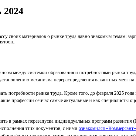
 2024
су своих материалов о рынке труда давно знакомым темам: зарп
нятость.
алансом между системой образования и потребностями рынка тр
установлению механизма перераспределения вакантных мест на 
ь потребности рынка труда. Кроме того, до февраля 2025 года 
акие профессии сейчас самые актуальные и как специалисты о
шить в рамках перезапуска индивидуальных программ развития 
 исполнения этих документов, с ними
ознакомился «Коммерсант»
х обновлённых программ, которые планируется утвердить в октяб