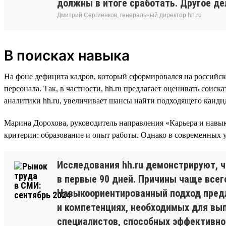
должны в итоге сработать. Другое дел
Дмитрий Сергиенков, генеральный директор hh.ru
В поисках навыка
На фоне дефицита кадров, который сформировался на российск
персонала. Так, в частности, hh.ru предлагает оценивать соис
аналитики hh.ru, увеличивает шансы найти подходящего кандидат
Марина Дорохова, руководитель направления «Карьера и навыки
критерии: образование и опыт работы. Однако в современных 
Исследования hh.ru демонстрируют, ч
в первые 90 дней. Причины чаще всег
Навыкоориентированный подход предл
и компетенциях, необходимых для вы
специалистов, способных эффективно