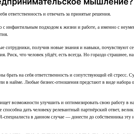
редпринимательское мышление?
ебя ответственность и отвечать за принятые решения.
о с инфантильным подходом к жизни и работе, а именно с неумен
тия.
ые сотрудники, получив новые знания и навыки, почувствуют с
. Риск, что человек уйдёт, есть всегда. Но гораздо страшнее, н
ы брать на себя ответственность и сопутствующий ей стресс. Су
к или в найме. Любые бизнес-отношения предстают в виде набора 
щет возможности улучшить и оптимизировать свою работу в наде
 не способна дать человеку релевантный партнёрский ответ, вели
R-специалиста в данном случае — донести до собственника эту