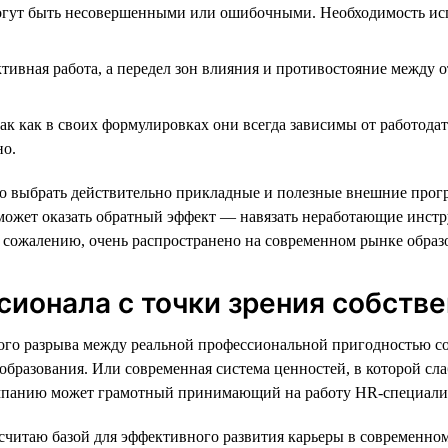
ут быть несовершенными или ошибочными. Необходимость испол
тивная работа, а передел зон влияния и противостояние между 
к как в своих формулировках они всегда зависимы от работодат
но.
о выбрать действительно прикладные и полезные внешние прогр
может оказать обратный эффект — навязать неработающие инстру
к сожалению, очень распространено на современном рынке образ
ионала с точки зрения собстве
ьного разрыва между реальной профессиональной пригодностью
 образования. Или современная система ценностей, в которой с
омпанию может грамотный принимающий на работу HR-специали
я считаю базой для эффективного развития карьеры в современно