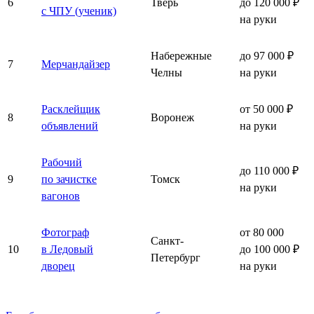
6
Тверь
до 120 000 ₽
с ЧПУ (ученик)
на руки
Набережные
до 97 000 ₽
7
Мерчандайзер
Челны
на руки
Расклейщик
от 50 000 ₽
8
Воронеж
объявлений
на руки
Рабочий
до 110 000 ₽
9
по зачистке
Томск
на руки
вагонов
Фотограф
от 80 000
Санкт-
10
в Ледовый
до 100 000 ₽
Петербург
дворец
на руки