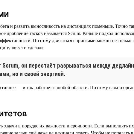
ми
бега и развить выносливость на дистанциях поменьше. Точно так
ое дробление тасков называется Scrum. Раньше подход использов
й эффективности. Поэтому двигаться спринтами можно не только 
ципу «взял и сделал».
т Scrum, он перестаёт разрываться между дедлайн
ами, но и своей энергией.
тивнее — и так работает в любой области. Поэтому важно орган
итетов
ь задачи в порядке их важности и срочности. Если выполнять их
орящие задачи ещё даже не начинали делать. Чтобы не попадать 