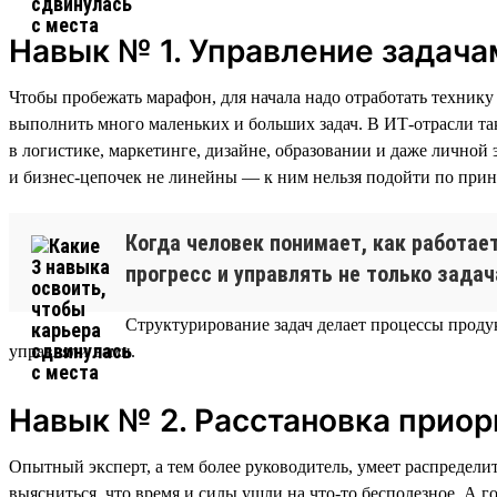
Навык № 1. Управление задача
Чтобы пробежать марафон, для начала надо отработать технику 
выполнить много маленьких и больших задач. В ИТ-отрасли так
в логистике, маркетинге, дизайне, образовании и даже лично
и бизнес-цепочек не линейны — к ним нельзя подойти по прин
Когда человек понимает, как работае
прогресс и управлять не только задач
Структурирование задач делает процессы продук
управляли вами.
Навык № 2. Расстановка приор
Опытный эксперт, а тем более руководитель, умеет распределит
выясниться, что время и силы ушли на что-то бесполезное. А г