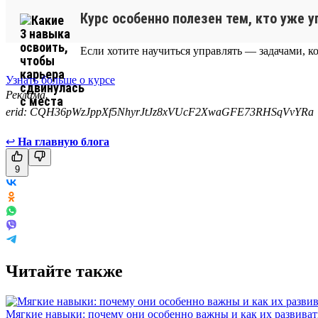
Курс особенно полезен тем, кто уже 
Если хотите научиться управлять — задачами, к
Узнать больше о курсе
Реклама.
erid: CQH36pWzJppXf5NhyrJtJz8xVUcF2XwaGFE73RHSqVvYRa
↩
На главную блога
9
Читайте также
Мягкие навыки: почему они особенно важны и как их развиват