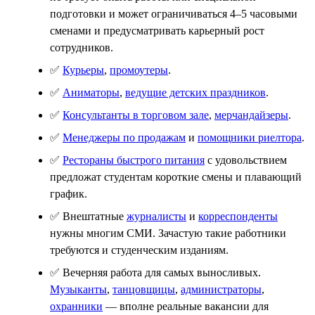
подготовки и может ограничиваться 4–5 часовыми
сменами и предусматривать карьерный рост
сотрудников.
✅
Курьеры
,
промоутеры
.
✅
Аниматоры
,
ведущие детских праздников
.
✅
Консультанты в торговом зале
,
мерчандайзеры
.
✅
Менеджеры по продажам
и
помощники риелтора
.
✅
Рестораны быстрого питания
с удовольствием
предложат студентам короткие смены и плавающий
график.
✅ Внештатные
журналисты
и
корреспонденты
нужны многим СМИ. Зачастую такие работники
требуются и студенческим изданиям.
✅ Вечерняя работа для самых выносливых.
Музыканты
,
танцовщицы
,
администраторы
,
охранники
— вполне реальные вакансии для